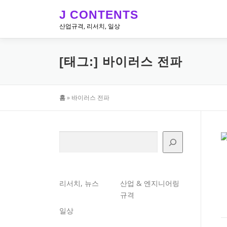
내
J CONTENTS
용
산업규격, 리서치, 일상
으
로
바
[태그:]
바이러스 전파
로
가
기
홈
»
바이러스 전파
검색
리서치, 뉴스
산업 & 엔지니어링
규격
일상