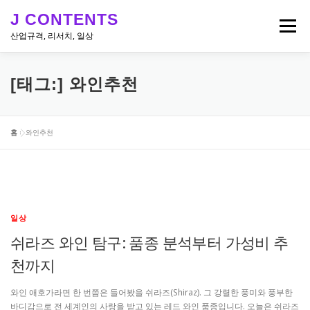
내
J CONTENTS
용
메뉴
으
산업규격, 리서치, 일상
로
바
로
리서치, 뉴스
산업 & 엔지니어링 규격
일상
[태그:]
와인추천
가
기
홈
»
와인추천
일상
쉬라즈 와인 탐구: 품종 분석부터 가성비 추
천까지
와인 애호가라면 한 번쯤은 들어봤을 쉬라즈(Shiraz). 그 강렬한 풍미와 풍부한
바디감으로 전 세계인의 사랑을 받고 있는 레드 와인 품종입니다. 오늘은 쉬라즈