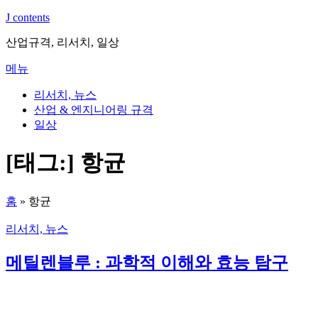
내
J contents
용
산업규격, 리서치, 일상
으
로
메뉴
바
로
리서치, 뉴스
가
산업 & 엔지니어링 규격
기
일상
[태그:]
항균
홈
»
항균
리서치, 뉴스
메틸렌블루 : 과학적 이해와 효능 탐구