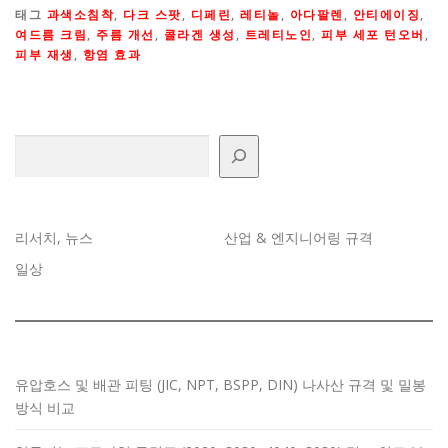
태그
과색소침착
,
다크 스팟
,
디페린
,
레티놀
,
아다팔렌
,
안티에이징
,
여드름 크림
,
주름 개선
,
콜라겐 생성
,
트레티노인
,
피부 세포 턴오버
,
피부 재생
,
항염 효과
검색
리서치, 뉴스
산업 & 엔지니어링 규격
일상
유압호스 및 배관 피팅 (JIC, NPT, BSPP, DIN) 나사산 규격 및 밀봉
방식 비교