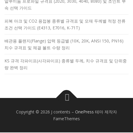
알루미늄 프로파일 규격표 (2020, 3030, 4040, 8080) 및 조인트 부
속 선택 가이드
피복 아크 및 CO2 용접봉 종류별 규격표 및 모재 두께별 적정 전류
조건 선택 가이드 (E4313, E7016, K-71T)
배관용 플랜지(Flange) 압력 등급별 (10K, 20K, ANSI 150, PN16)
치수 규격표 및 체결 볼트 수량 정리
KS 규격 각파이프(사각파이프) 종류별 두께, 치수 규격표 및 단위중
량 완벽 정리
Copyright © 2026 J contents
–
OnePress
테마 제작자
FameThemes