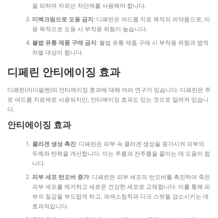
을 피하며 자외선 차단제를 사용해야 합니다.
미백크림으로 오용 금지
: 디페린은 여드름 치료 목적의 의약품으로, 미
용 목적으로 오용 시 부작용 위험이 높습니다.
불법 유통 제품 구매 금지
: 불법 유통 제품 구매 시 부작용 위험과 법적
처벌 대상이 됩니다.
디페린 안티에이징 효과
디페린(아다팔렌)의 안티에이징 효과에 대해 여러 연구가 있습니다. 디페린은 주
로 여드름 치료제로 사용되지만, 안티에이징 효과도 있는 것으로 알려져 있습니
다.
안티에이징 효과
콜라겐 생성 촉진
: 디페린은 피부 속 콜라겐 생성을 증가시켜 피부의
두께와 탄력을 개선합니다. 이는 주름과 잔주름을 줄이는 데 도움이 됩
니다.
피부 세포 턴오버 증가
: 디페린은 피부 세포의 턴오버를 촉진하여 죽은
피부 세포를 제거하고 새로운 건강한 세포로 교체합니다. 이를 통해 피
부의 질감을 부드럽게 하고, 과색소침착과 다크 스팟을 감소시키는 데
효과적입니다.