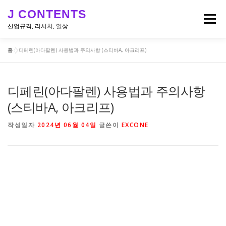
내
J CONTENTS
용
메뉴
으
산업규격, 리서치, 일상
로
바
홈
»
디페린(아다팔렌) 사용법과 주의사항 (스티바A, 아크리프)
로
리서치, 뉴스
산업 & 엔지니어링 규격
일상
가
기
디페린(아다팔렌) 사용법과 주의사항
(스티바A, 아크리프)
작성일자
2024년 06월 04일
글쓴이
EXCONE