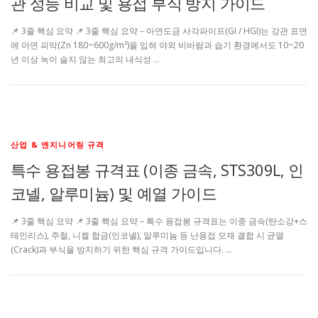
관 성능 비교 및 용접 부식 방지 가이드
📌 3줄 핵심 요약 📌 3줄 핵심 요약 – 아연도금 사각파이프(GI / HGI)는 강관 표면
에 아연 피막(Zn 180~600g/m²)을 입혀 야외 비바람과 습기 환경에서도 10~20
년 이상 녹이 슬지 않는 최고의 내식성 …
산업 & 엔지니어링 규격
특수 용접봉 규격표 (이종 금속, STS309L, 인
코넬, 알루미늄) 및 예열 가이드
📌 3줄 핵심 요약 📌 3줄 핵심 요약 – 특수 용접봉 규격표는 이종 금속(탄소강+스
테인리스), 주철, 니켈 합금(인코넬), 알루미늄 등 난용접 모재 결합 시 균열
(Crack)과 부식을 방지하기 위한 핵심 규격 가이드입니다. …