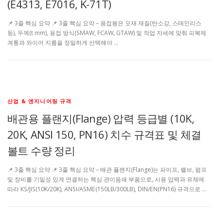
(E4313, E7016, K-71T)
📌 3줄 핵심 요약 📌 3줄 핵심 요약 – 용접봉은 모재 재질(탄소강, 스테인리스
등), 두께(t mm), 용접 방식(SMAW, FCAW, GTAW) 및 작업 자세에 맞춰 피복제
계통과 와이어 지름을 정밀하게 선택해야 …
산업 & 엔지니어링 규격
배관용 플랜지(Flange) 압력 등급별 (10K,
20K, ANSI 150, PN16) 치수 규격표 및 체결
볼트 수량 정리
📌 3줄 핵심 요약 📌 3줄 핵심 요약 – 배관 플랜지(Flange)는 파이프, 밸브, 펌프
및 장비를 기밀성 있게 연결하는 핵심 관이음쇄 부품으로, 사용 압력과 유체에
따라 KS/JIS(10K/20K), ANSI/ASME(150LB/300LB), DIN/EN(PN16) 규격으로 …