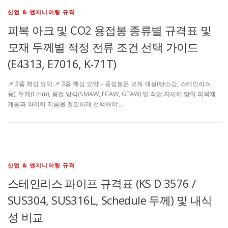
산업 & 엔지니어링 규격
피복 아크 및 CO2 용접봉 종류별 규격표 및
모재 두께별 적정 전류 조건 선택 가이드
(E4313, E7016, K-71T)
📌 3줄 핵심 요약 📌 3줄 핵심 요약 – 용접봉은 모재 재질(탄소강, 스테인리스
등), 두께(t mm), 용접 방식(SMAW, FCAW, GTAW) 및 작업 자세에 맞춰 피복제
계통과 와이어 지름을 정밀하게 선택해야 …
산업 & 엔지니어링 규격
스테인리스 파이프 규격표 (KS D 3576 /
SUS304, SUS316L, Schedule 두께) 및 내식
성 비교