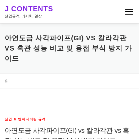
내
J CONTENTS
용
메뉴
으
산업규격, 리서치, 일상
로
바
로
리서치, 뉴스
산업 & 엔지니어링 규격
일상
아연도금 사각파이프(GI) VS 칼라각관
가
기
VS 흑관 성능 비교 및 용접 부식 방지 가
이드
홈
산업 & 엔지니어링 규격
아연도금 사각파이프(GI) vs 칼라각관 vs 흑