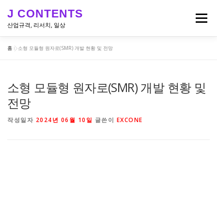
내
J CONTENTS
용
메뉴
으
산업규격, 리서치, 일상
로
바
홈
»
소형 모듈형 원자로(SMR) 개발 현황 및 전망
로
리서치, 뉴스
산업 & 엔지니어링 규격
일상
가
기
소형 모듈형 원자로(SMR) 개발 현황 및
전망
작성일자
2024년 06월 10일
글쓴이
EXCONE