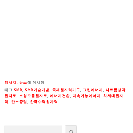
리서치, 뉴스
에 게시됨
태그
SMR
,
SMR기술개발
,
국제원자력기구
,
그린에너지
,
나트륨냉각
원자로
,
소형모듈원자로
,
에너지전환
,
지속가능에너지
,
차세대원자
력
,
탄소중립
,
한국수력원자력
검색