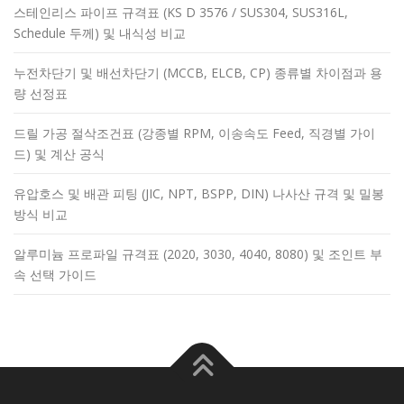
스테인리스 파이프 규격표 (KS D 3576 / SUS304, SUS316L,
Schedule 두께) 및 내식성 비교
누전차단기 및 배선차단기 (MCCB, ELCB, CP) 종류별 차이점과 용
량 선정표
드릴 가공 절삭조건표 (강종별 RPM, 이송속도 Feed, 직경별 가이
드) 및 계산 공식
유압호스 및 배관 피팅 (JIC, NPT, BSPP, DIN) 나사산 규격 및 밀봉
방식 비교
알루미늄 프로파일 규격표 (2020, 3030, 4040, 8080) 및 조인트 부
속 선택 가이드