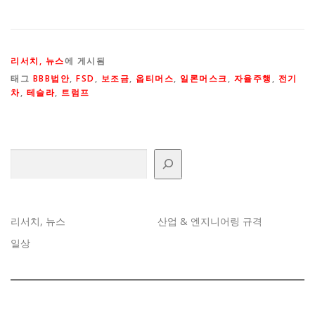
리서치, 뉴스
에 게시됨
태그
BBB법안
,
FSD
,
보조금
,
옵티머스
,
일론머스크
,
자율주행
,
전기
차
,
테슬라
,
트럼프
검색
리서치, 뉴스
산업 & 엔지니어링 규격
일상