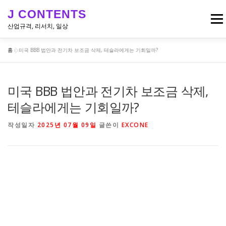
내
J CONTENTS
용
메뉴
으
산업규격, 리서치, 일상
로
바
홈
»
미국 BBB 법안과 전기차 보조금 삭제, 테슬라에게는 기회일까?
로
리서치, 뉴스
산업 & 엔지니어링 규격
일상
가
기
미국 BBB 법안과 전기차 보조금 삭제,
테슬라에게는 기회일까?
작성일자
2025년 07월 09일
글쓴이
EXCONE