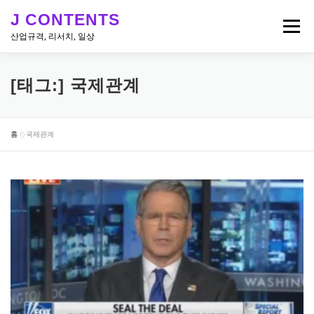
내
J CONTENTS
용
메뉴
으
산업규격, 리서치, 일상
로
바
로
리서치, 뉴스
산업 & 엔지니어링 규격
일상
[태그:]
국제관계
가
기
홈
»
국제관계