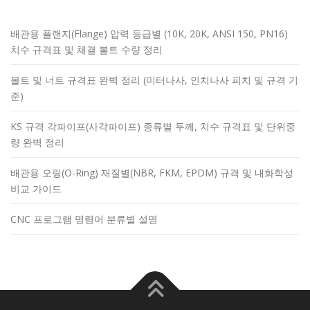
배관용 플랜지(Flange) 압력 등급별 (10K, 20K, ANSI 150, PN16)
치수 규격표 및 체결 볼트 수량 정리
볼트 및 너트 규격표 완벽 정리 (미터나사, 인치나사 피치 및 규격 기
준)
KS 규격 각파이프(사각파이프) 종류별 두께, 치수 규격표 및 단위중
량 완벽 정리
배관용 오링(O-Ring) 재질별(NBR, FKM, EPDM) 규격 및 내화학성
비교 가이드
CNC 프로그램 명령어 분류별 설명