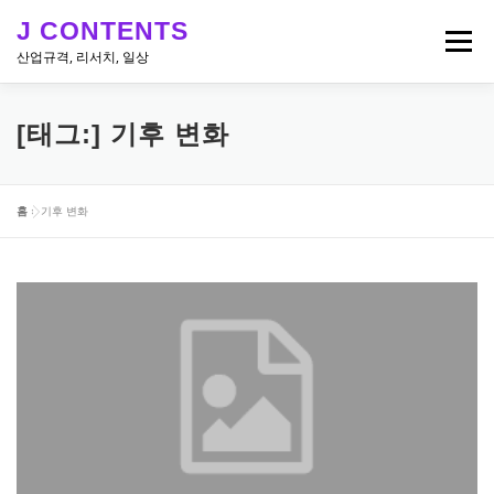
내
J CONTENTS
용
메뉴
으
산업규격, 리서치, 일상
로
바
로
리서치, 뉴스
산업 & 엔지니어링 규격
일상
[태그:]
기후 변화
가
기
홈
»
기후 변화