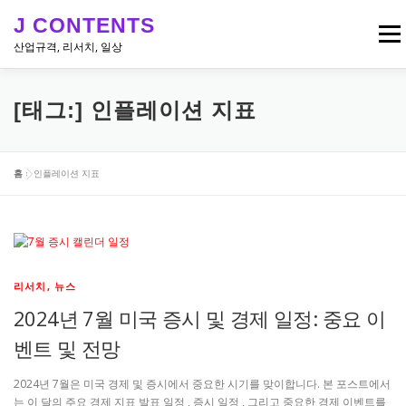
내
J CONTENTS
용
메뉴
으
산업규격, 리서치, 일상
로
바
로
리서치, 뉴스
산업 & 엔지니어링 규격
일상
[태그:]
인플레이션 지표
가
기
홈
»
인플레이션 지표
리서치, 뉴스
2024년 7월 미국 증시 및 경제 일정: 중요 이
벤트 및 전망
2024년 7월은 미국 경제 및 증시에서 중요한 시기를 맞이합니다. 본 포스트에서
는 이 달의 주요 경제 지표 발표 일정 , 증시 일정 , 그리고 중요한 경제 이벤트를