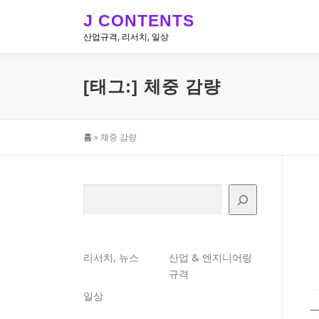
내
J CONTENTS
용
산업규격, 리서치, 일상
으
로
바
[태그:]
체중 감량
로
가
기
홈
»
체중 감량
검색
리서치, 뉴스
산업 & 엔지니어링
규격
일상