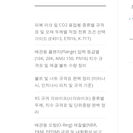
피복 아크 및 CO2 용접봉 종류별 규격
표 및 모재 두께별 적정 전류 조건 선택
가이드 (E4313, E7016, K-71T)
배관용 플랜지(Flange) 압력 등급별
(10K, 20K, ANSI 150, PN16) 치수 규
격표 및 체결 볼트 수량 정리
볼트 및 너트 규격표 완벽 정리 (미터나
사, 인치나사 피치 및 규격 기준)
KS 규격 각파이프(사각파이프) 종류별
두께, 치수 규격표 및 단위중량 완벽 정
리
배관용 오링(O-Ring) 재질별(NBR,
FKM, EPDM) 규격 및 내화학성 비교