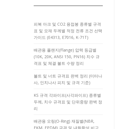
피복 아크 및 CO2 용접봉 종류별 규격
표 및 모재 두께별 적정 전류 조건 선택
가이드 (E4313, E7016, K-71T)
배관용 플랜지(Flange) 압력 등급별
(10K, 20K, ANSI 150, PN16) 치수 규
격표 및 체결 볼트 수량 정리
볼트 및 너트 규격표 완벽 정리 (미터나
사, 인치나사 피치 및 규격 기준)
KS 규격 각파이프(사각파이프) 종류별
두께, 치수 규격표 및 단위중량 완벽 정
리
배관용 오링(O-Ring) 재질별(NBR,
FKM, EPDM) 규격 및 내화학성 비교