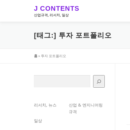
내
J CONTENTS
용
산업규격, 리서치, 일상
으
로
바
[태그:]
투자 포트폴리오
로
가
기
홈
»
투자 포트폴리오
검색
리서치, 뉴스
산업 & 엔지니어링
규격
일상