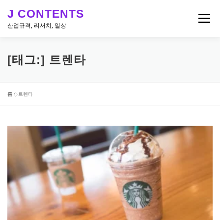
내
J CONTENTS
용
메뉴
으
산업규격, 리서치, 일상
로
바
로
리서치, 뉴스
산업 & 엔지니어링 규격
일상
[태그:]
트렌타
가
기
홈
»
트렌타