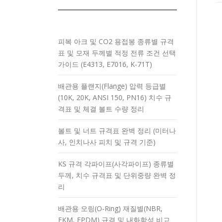
피복 아크 및 CO2 용접봉 종류별 규격
표 및 모재 두께별 적정 전류 조건 선택
가이드 (E4313, E7016, K-71T)
배관용 플랜지(Flange) 압력 등급별
(10K, 20K, ANSI 150, PN16) 치수 규
격표 및 체결 볼트 수량 정리
볼트 및 너트 규격표 완벽 정리 (미터나
사, 인치나사 피치 및 규격 기준)
KS 규격 각파이프(사각파이프) 종류별
두께, 치수 규격표 및 단위중량 완벽 정
리
배관용 오링(O-Ring) 재질별(NBR,
FKM, EPDM) 규격 및 내화학성 비교