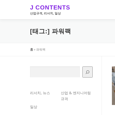
내
J CONTENTS
용
산업규격, 리서치, 일상
으
로
바
[태그:]
파워팩
로
가
기
홈
»
파워팩
검색
리서치, 뉴스
산업 & 엔지니어링
규격
일상