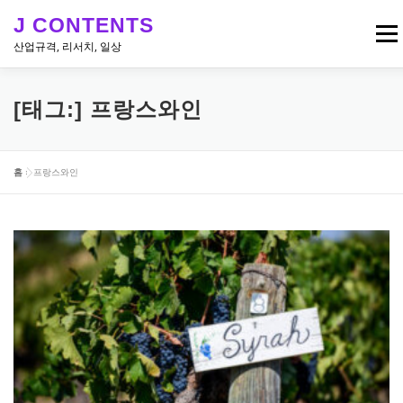
내
J CONTENTS
용
메뉴
으
산업규격, 리서치, 일상
로
바
로
리서치, 뉴스
산업 & 엔지니어링 규격
일상
[태그:]
프랑스와인
가
기
홈
»
프랑스와인