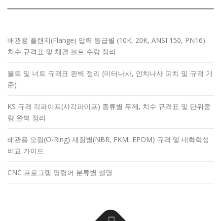
배관용 플랜지(Flange) 압력 등급별 (10K, 20K, ANSI 150, PN16)
치수 규격표 및 체결 볼트 수량 정리
볼트 및 너트 규격표 완벽 정리 (미터나사, 인치나사 피치 및 규격 기
준)
KS 규격 각파이프(사각파이프) 종류별 두께, 치수 규격표 및 단위중
량 완벽 정리
배관용 오링(O-Ring) 재질별(NBR, FKM, EPDM) 규격 및 내화학성
비교 가이드
CNC 프로그램 명령어 분류별 설명