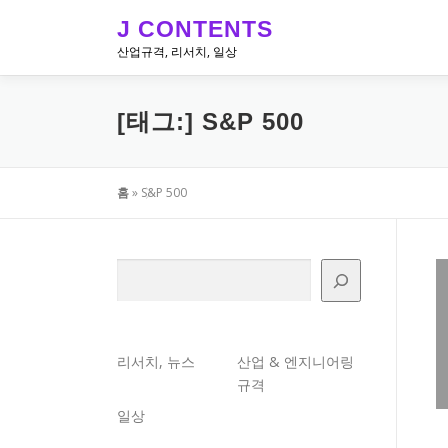
내
J CONTENTS
용
산업규격, 리서치, 일상
으
로
바
[태그:]
S&P 500
로
가
기
홈
»
S&P 500
검색
리서치, 뉴스
산업 & 엔지니어링
규격
일상