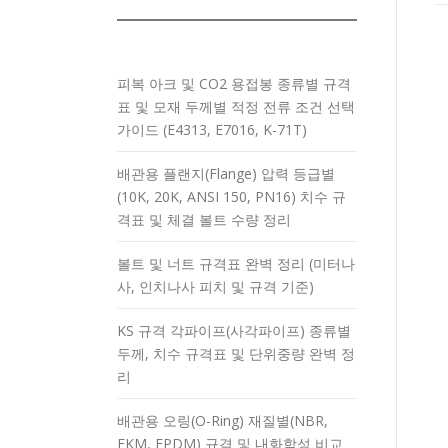
피복 아크 및 CO2 용접봉 종류별 규격
표 및 모재 두께별 적정 전류 조건 선택
가이드 (E4313, E7016, K-71T)
배관용 플랜지(Flange) 압력 등급별
(10K, 20K, ANSI 150, PN16) 치수 규
격표 및 체결 볼트 수량 정리
볼트 및 너트 규격표 완벽 정리 (미터나
사, 인치나사 피치 및 규격 기준)
KS 규격 각파이프(사각파이프) 종류별
두께, 치수 규격표 및 단위중량 완벽 정
리
배관용 오링(O-Ring) 재질별(NBR,
FKM, EPDM) 규격 및 내화학성 비교