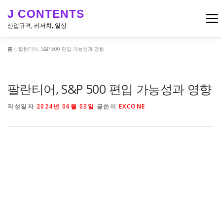
내
J CONTENTS
용
메뉴
으
산업규격, 리서치, 일상
로
바
홈
»
팔란티어, S&P 500 편입 가능성과 영향
로
리서치, 뉴스
산업 & 엔지니어링 규격
일상
가
기
팔란티어, S&P 500 편입 가능성과 영향
작성일자
2024년 06월 03일
글쓴이
EXCONE