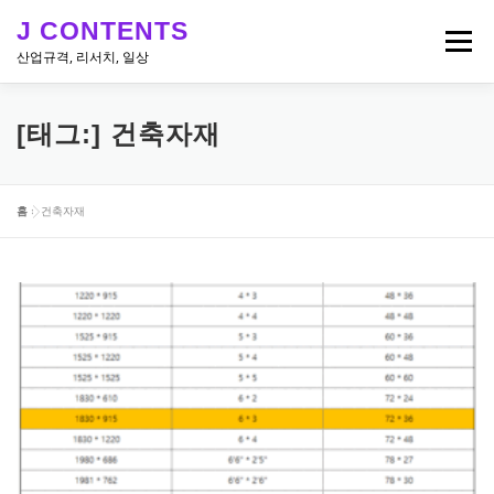
내
J CONTENTS
용
메뉴
으
산업규격, 리서치, 일상
로
바
로
리서치, 뉴스
산업 & 엔지니어링 규격
일상
[태그:]
건축자재
가
기
홈
»
건축자재