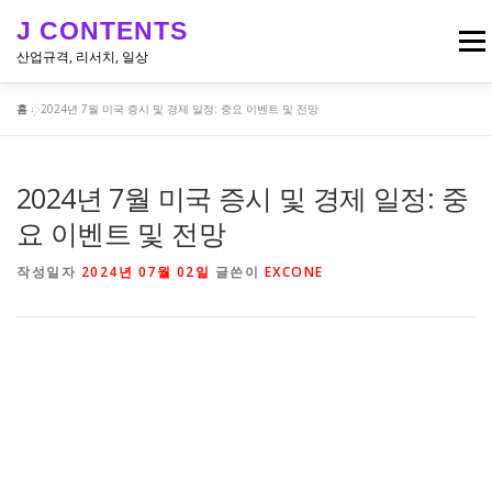
내
J CONTENTS
용
메뉴
으
산업규격, 리서치, 일상
로
바
홈
»
2024년 7월 미국 증시 및 경제 일정: 중요 이벤트 및 전망
로
리서치, 뉴스
산업 & 엔지니어링 규격
일상
가
기
2024년 7월 미국 증시 및 경제 일정: 중
요 이벤트 및 전망
작성일자
2024년 07월 02일
글쓴이
EXCONE